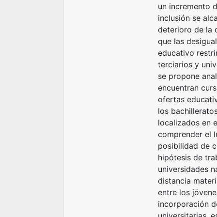
un incremento de
inclusión se al
deterioro de la
que las desigua
educativo restri
terciarios y uni
se propone anali
encuentran cursa
ofertas educati
los bachillerat
localizados en 
comprender el l
posibilidad de c
hipótesis de tra
universidades na
distancia mater
entre los jóvene
incorporación d
universitarias, 