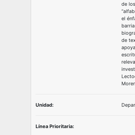
de lo
“alfab
el énf
barri
biogra
de te
apoya
escri
releva
invest
Lecto
Moreno
Unidad:
Depar
Línea Prioritaria: