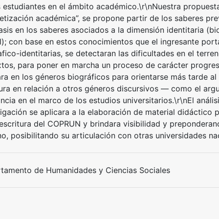
s estudiantes en el ámbito académico.\r\nNuestra propuest
etización académica”, se propone partir de los saberes prev
asis en los saberes asociados a la dimensión identitaria (bi
al); con base en estos conocimientos que el ingresante por
fico-identitarias, se detectaran las dificultades en el terr
xtos, para poner en marcha un proceso de carácter progresi
ra en los géneros biográficos para orientarse más tarde al
tura en relación a otros géneros discursivos — como el arg
ncia en el marco de los estudios universitarios.\r\nEl análi
igación se aplicara a la elaboración de material didáctico p
escritura del COPRUN y brindara visibilidad y preponderanc
, posibilitando su articulación con otras universidades nac
tamento de Humanidades y Ciencias Sociales