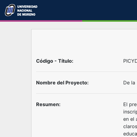
Código - Título:
PICYD
Nombre del Proyecto:
De la 
Resumen:
El pr
inscr
en el
claros
educa