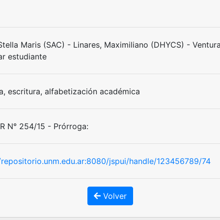
Stella Maris (SAC) - Linares, Maximiliano (DHYCS) - Ventur
ar estudiante
a, escritura, alfabetización académica
 N° 254/15 - Prórroga:
//repositorio.unm.edu.ar:8080/jspui/handle/123456789/74
Volver