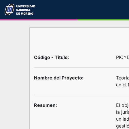
Código - Título:
PICYD
Nombre del Proyecto:
Teorí
en el
Resumen:
El obj
la jur
un la
gesti