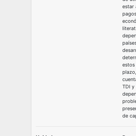
estar
pagos
econó
litera
depend
paíse
desar
deter
estos
plazo,
cuenta
TDI y
depen
proble
prese
de cap