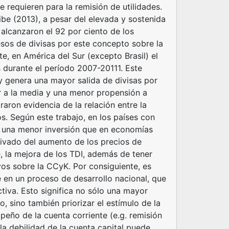
 requieren para la remisión de utilidades.
be (2013), a pesar del elevada y sostenida
 alcanzaron el 92 por ciento de los
esos de divisas por este concepto sobre la
, en América del Sur (excepto Brasil) el
s durante el período 2007-20111. Este
 y genera una mayor salida de divisas por
r a la media y una menor propensión a
raron evidencia de la relación entre la
s. Según este trabajo, en los países con
ra una menor inversión que en economías
rivado del aumento de los precios de
 la mejora de los TDI, además de tener
vos sobre la CCyK. Por consiguiente, es
 en un proceso de desarrollo nacional, que
tiva. Esto significa no sólo una mayor
, sino también priorizar el estímulo de la
mpeño de la cuenta corriente (e.g. remisión
la debilidad de la cuenta capital puede