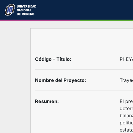
Código - Título:
PI-EY
Nombre del Proyecto:
Trayec
Resumen:
El pre
determ
balan
políti
estata