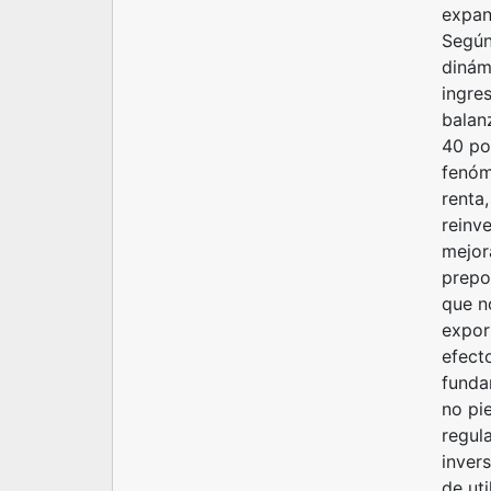
expan
Según
dinám
ingre
balan
40 po
fenóm
renta
reinve
mejor
prepo
que n
expor
efect
funda
no pi
regula
invers
de ut