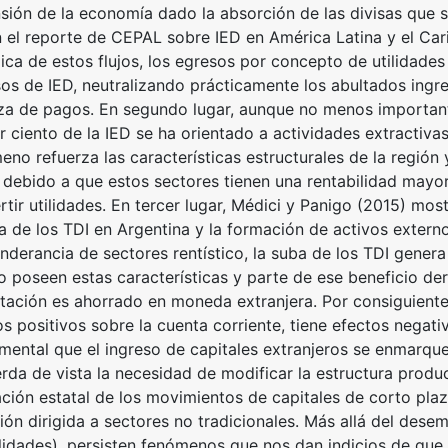
sión de la economía dado la absorción de las divisas que se
 el reporte de CEPAL sobre IED en América Latina y el Cari
ica de estos flujos, los egresos por concepto de utilidades
sos de IED, neutralizando prácticamente los abultados ingr
za de pagos. En segundo lugar, aunque no menos importante
r ciento de la IED se ha orientado a actividades extractiva
eno refuerza las características estructurales de la región
, debido a que estos sectores tienen una rentabilidad mayo
rtir utilidades. En tercer lugar, Médici y Panigo (2015) most
a de los TDI en Argentina y la formación de activos externo
nderancia de sectores rentístico, la suba de los TDI gene
o poseen estas características y parte de ese beneficio de
tación es ahorrado en moneda extranjera. Por consiguiente,
os positivos sobre la cuenta corriente, tiene efectos negati
mental que el ingreso de capitales extranjeros se enmarque
erda de vista la necesidad de modificar la estructura produc
ción estatal de los movimientos de capitales de corto plazo
ión dirigida a sectores no tradicionales. Más allá del dese
ilidades), persisten fenómenos que nos dan indicios de que 