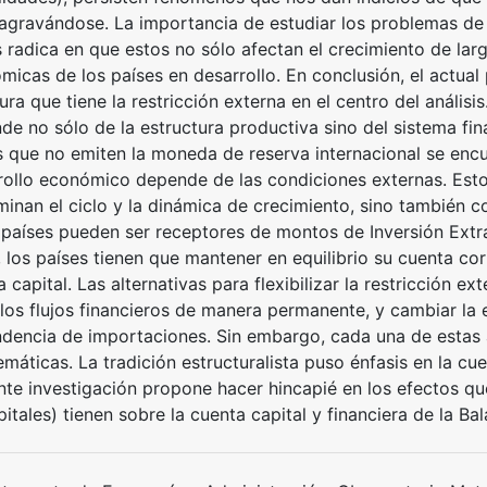
 agravándose. La importancia de estudiar los problemas de 
 radica en que estos no sólo afectan el crecimiento de larg
micas de los países en desarrollo. En conclusión, el actual
tura que tiene la restricción externa en el centro del anális
e no sólo de la estructura productiva sino del sistema finan
s que no emiten la moneda de reserva internacional se enc
rollo económico depende de las condiciones externas. Esto 
minan el ciclo y la dinámica de crecimiento, sino también c
 países pueden ser receptores de montos de Inversión Extra
 los países tienen que mantener en equilibrio su cuenta corr
 capital. Las alternativas para flexibilizar la restricción e
 los flujos financieros de manera permanente, y cambiar la 
dencia de importaciones. Sin embargo, cada una de estas a
máticas. La tradición estructuralista puso énfasis en la cue
nte investigación propone hacer hincapié en los efectos que
itales) tienen sobre la cuenta capital y financiera de la B