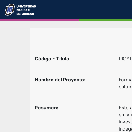
Código - Título:
PICYD
Nombre del Proyecto:
Forma
cultur
Resumen:
Este 
en la 
inves
indag