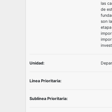
las ca
de es
fundam
son l
etapa 
import
import
inves
Unidad:
Depar
Línea Prioritaria:
Sublínea Prioritaria: