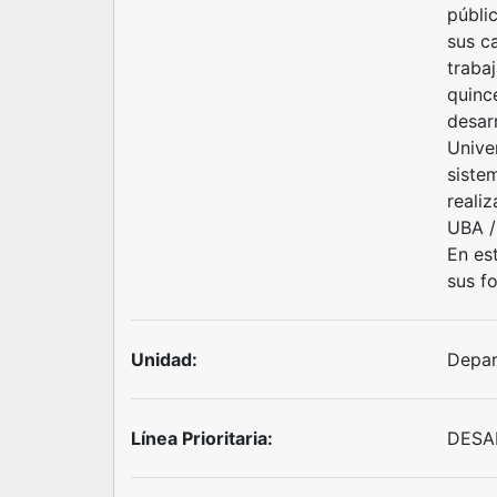
públi
sus c
trabaj
quinc
desarr
Unive
sistem
reali
UBA /
En es
sus f
Unidad:
Depar
Línea Prioritaria:
DESA