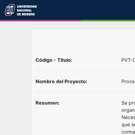
Código - Título:
PVT-C
Nombre del Proyecto:
Proce
Resumen:
Se pr
organ
Neces
que s
comuni