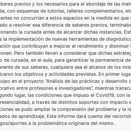
aberes previos y los necesarios para el abordaje de las mat
da, con esquemas de tutorías, talleres complementarios, et
iantes no concurrían a estos espacios en la medida en que l
ado a resolver esa diferencia de saberes previos, terminab
onando la cursada antes de alcanzar dichas instancias. Est
és la implementación de nuevas herramientas de diagnóstico
ación que contribuyan a mejorar el rendimiento y disminuir 
onan. Pero también llevan a considerar que dichas estrateg
o de cursada, en el aula, para garantizar la permanencia de
nente de sus saberes, cualquiera sea el alcance de los mi
caron los objetivos y actividades previstas. En primer luga
uipo en el proyecto “Análisis de las prácticas y desarrollo 
orativo entre profesores e investigadores”, mientras transc
gundo lugar, las condiciones que impuso el Covid19, con la
resencialidad, a través de distintos soportes con impacto 
ciones se pudo ampliar la comprensión del problema y la ide
tados de aprendizaje. Este informe dará cuenta del recorrid
zgos/aportes a la problemática originaria del mismo.