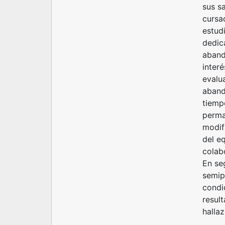
sus s
cursa
estud
dedic
aband
inter
evalu
aband
tiemp
perma
modifi
del eq
colab
En se
semip
condi
resul
halla