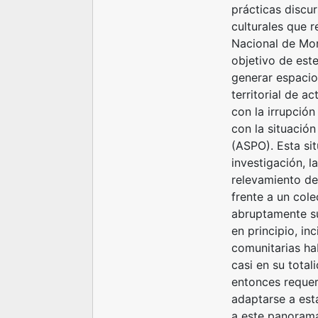
prácticas discu
culturales que r
Nacional de Mor
objetivo de est
generar espacios
territorial de ac
con la irrupció
con la situación
(ASPO). Esta sit
investigación, l
relevamiento d
frente a un col
abruptamente su
en principio, inc
comunitarias ha
casi en su total
entonces requer
adaptarse a est
a este panorama