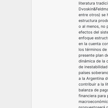
literatura tradi
Dvoskin&Feldma
entre otros) se 
estructura prod
o al menos, no 
efectos del sist
enfoque estruct
en la cuenta co
los términos de 
presente plan d
dinámica de la c
de inestabilidad
países soberano
a la Argentina 
contribuir a la 
balanza de pago
financiera para
macroeconómico 
propuestoserá 