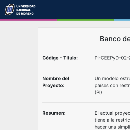
Banco d
Código - Título:
PI-CEEPyD-02-
Nombre del
Un modelo estruc
Proyecto:
países con rest
(PI)
Resumen:
El actual proyec
tiene a la restri
hacer una simpli