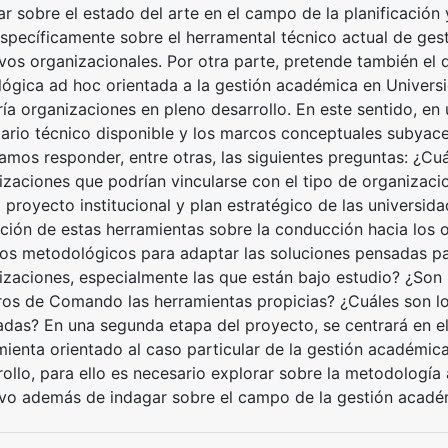
r sobre el estado del arte en el campo de la planificación 
specíficamente sobre el herramental técnico actual de gest
ivos organizacionales. Por otra parte, pretende también el 
lógica ad hoc orientada a la gestión académica en Univer
ía organizaciones en pleno desarrollo. En este sentido, en 
tario técnico disponible y los marcos conceptuales subyace
amos responder, entre otras, las siguientes preguntas: ¿Cuá
izaciones que podrían vincularse con el tipo de organizaci
l proyecto institucional y plan estratégico de las universid
zación de estas herramientas sobre la conducción hacia los 
los metodológicos para adaptar las soluciones pensadas pa
izaciones, especialmente las que están bajo estudio? ¿Son
ros de Comando las herramientas propicias? ¿Cuáles son lo
adas? En una segunda etapa del proyecto, se centrará en el
mienta orientado al caso particular de la gestión académica
rollo, para ello es necesario explorar sobre la metodologí
ivo además de indagar sobre el campo de la gestión acadé