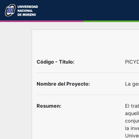
Código - Título:
PICYD
Nombre del Proyecto:
La ge
Resumen:
El tr
aquel
conju
la in
Unive