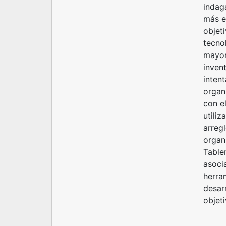
indaga
más e
objet
tecno
mayor
inven
intent
organ
con e
utili
arreg
organ
Table
asoci
herra
desar
objet