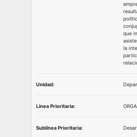
empre
result
políti
conju
que i
asiste
la int
parti
relaci
Unidad:
Depar
Línea Prioritaria:
ORGA
Sublínea Prioritaria:
Desar