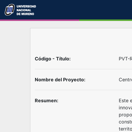
Código - Título:
PVT-R
Nombre del Proyecto:
Centr
Resumen:
Este 
innov
propon
const
terri