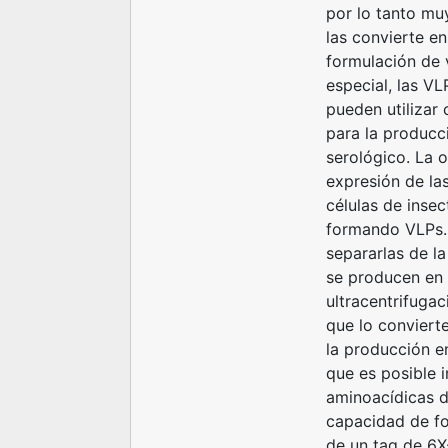
por lo tanto mu
las convierte en
formulación de 
especial, las VL
pueden utilizar
para la producc
serológico. La 
expresión de la
células de inse
formando VLPs. E
separarlas de l
se producen en 
ultracentrifuga
que lo convierte
la producción e
que es posible 
aminoacídicas d
capacidad de fo
de un tag de 6X