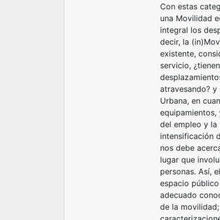
Con estas categ
una Movilidad e
integral los de
decir, la (in)Mo
existente, consi
servicio, ¿tiene
desplazamientos
atravesando? y 
Urbana, en cuant
equipamientos, y
del empleo y la 
intensificación 
nos debe acerca
lugar que invol
personas. Así, e
espacio público 
adecuado conoci
de la movilidad;
caracterizacion