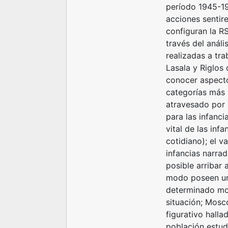
período 1945-19
acciones sentir
configuran la RS
través del análi
realizadas a tra
Lasala y Riglos
conocer aspecto
categorías más s
atravesado por l
para las infanci
vital de las inf
cotidiano); el 
infancias narrad
posible arribar 
modo poseen un 
determinado mom
situación; Mosco
figurativo halla
población estud