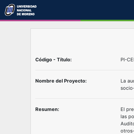
Código - Título:
PI-C
Nombre del Proyecto:
La au
socio
Resumen:
El pre
las po
Audit
otros