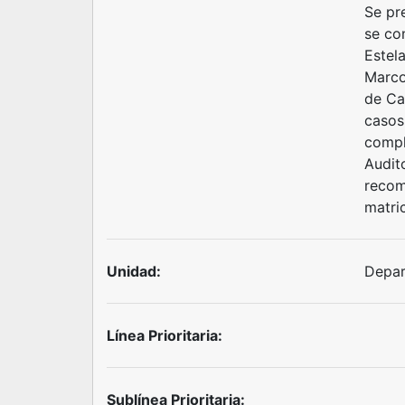
Se pr
se co
Estela
Marco
de Car
casos
compl
Audit
recom
matri
Unidad:
Depar
Línea Prioritaria:
Sublínea Prioritaria: