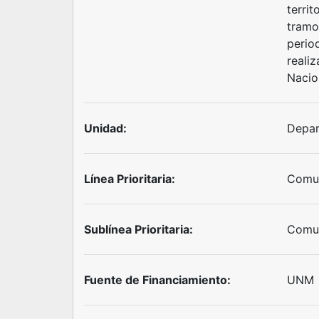
territ
tramo
period
reali
Nacio
Unidad:
Depar
Línea Prioritaria:
Comun
Sublínea Prioritaria:
Comun
Fuente de Financiamiento:
UNM