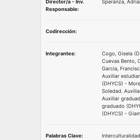
Director/a - Inv.
Speranza, Adria
Responsable:
Codirección:
Integrantes:
Cogo, Gisela (D
Cuevas Bento, C
Garcia, Francis
Auxiliar estudia
(DHYCS) - Morel
Soledad. Auxili
Auxiliar gradua
graduado (DHYCS
(DHYCS) - Giamm
Palabras Clave:
Interculturalida