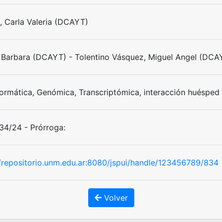
i, Carla Valeria (DCAYT)
, Barbara (DCAYT) - Tolentino Vásquez, Miguel Angel (DCA
formática, Genómica, Transcriptómica, interacción huéspe
4/24 - Prórroga:
//repositorio.unm.edu.ar:8080/jspui/handle/123456789/834
Volver