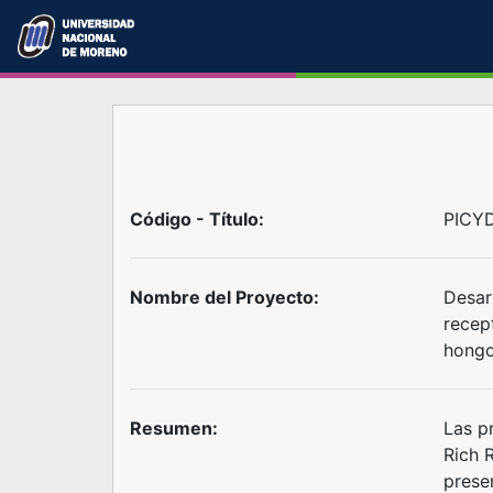
Código - Título:
PICYD
Nombre del Proyecto:
Desar
recep
hongo
Resumen:
Las p
Rich 
prese