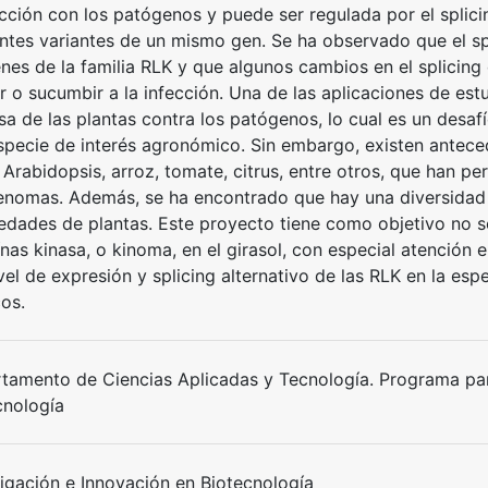
acción con los patógenos y puede ser regulada por el splici
entes variantes de un mismo gen. Se ha observado que el sp
enes de la familia RLK y que algunos cambios en el splicing
ir o sucumbir a la infección. Una de las aplicaciones de est
sa de las plantas contra los patógenos, lo cual es un desaf
specie de interés agronómico. Sin embargo, existen antece
rabidopsis, arroz, tomate, citrus, entre otros, que han perm
enomas. Además, se ha encontrado que hay una diversidad 
iedades de plantas. Este proyecto tiene como objetivo no so
nas kinasa, o kinoma, en el girasol, con especial atención e
vel de expresión y splicing alternativo de las RLK en la esp
os.
tamento de Ciencias Aplicadas y Tecnología. Programa para
cnología
tigación e Innovación en Biotecnología