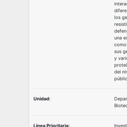
inter
difer
los g
resist
defen
una e
como A
sus g
y var
proteí
del ni
públic
Unidad:
Depar
Biote
Línea Prioritaria:
Inves