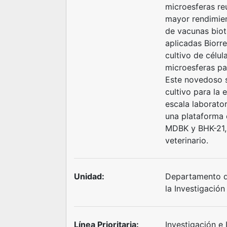
microesferas re
mayor rendimien
de vacunas biot
aplicadas Biorr
cultivo de célu
microesferas pa
Este novedoso s
cultivo para la 
escala laborato
una plataforma 
MDBK y BHK-21, 
veterinario.
Unidad:
Departamento de
la Investigación
Línea Prioritaria:
Investigación e