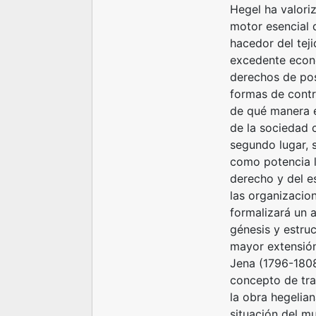
Hegel ha valori
motor esencial 
hacedor del tej
excedente econó
derechos de pos
formas de contr
de qué manera e
de la sociedad 
segundo lugar, s
como potencia l
derecho y del es
las organizacion
formalizará un 
génesis y estruc
mayor extensión 
Jena (1796-1808
concepto de tra
la obra hegeliana
situación del m