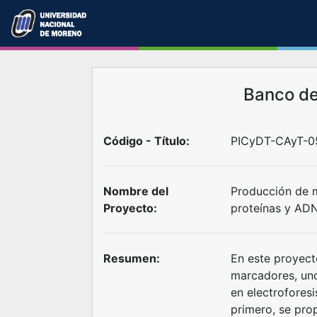
Banco d
Código - Título:
PICyDT-CAyT-05
Nombre del
Producción de 
Proyecto:
proteínas y AD
Resumen:
En este proyect
marcadores, uno
en electrofores
primero, se pro