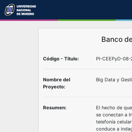
Banco d
Código - Título:
PI-CEEPyD-08-
Nombre del
Big Data y Gest
Proyecto:
Resumen:
El hecho de que
se conectan a I
telefonía celula
conduce a indag