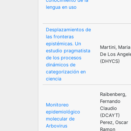
conocimiento de la
lengua en uso
Desplazamientos de
las fronteras
epistémicas. Un
Martini, Maria
estudio pragmatista
De Los Angel
de los procesos
(DHYCS)
dinámicos de
categorización en
ciencia
Raibenberg,
Fernando
Monitoreo
Claudio
epidemiológico
(DCAYT)
molecular de
Perez, Oscar
Arbovirus
Ramon