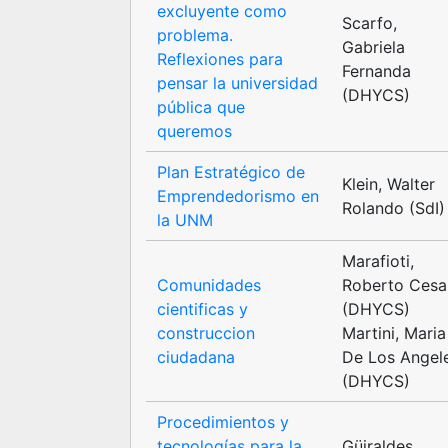
excluyente como
Scarfo,
problema.
Gabriela
Reflexiones para
Fernanda
pensar la universidad
(DHYCS)
pública que
queremos
Plan Estratégico de
Klein, Walter
Emprendedorismo en
Rolando (SdI)
la UNM
Marafioti,
Comunidades
Roberto Cesa
cientificas y
(DHYCS)
construccion
Martini, Maria
ciudadana
De Los Angel
(DHYCS)
Procedimientos y
tecnologías para la
Güiraldes,